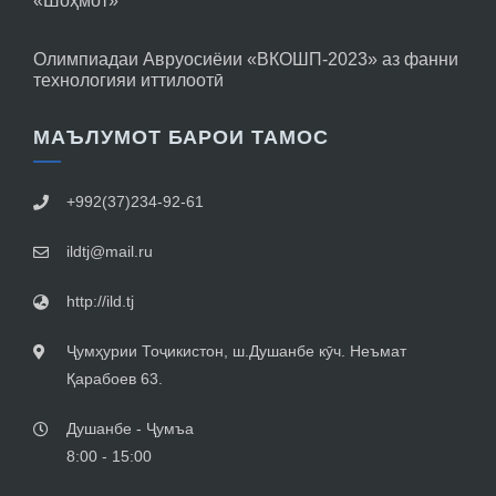
«Шоҳмот»
Олимпиадаи Авруосиёии «ВКОШП-2023» аз фанни
технологияи иттилоотӣ
МАЪЛУМОТ БАРОИ ТАМОС
+992(37)234-92-61
ildtj@mail.ru
http://ild.tj
Ҷумҳурии Тоҷикистон, ш.Душанбе кӯч. Неъмат
Қарабоев 63.
Душанбе - Ҷумъа
8:00 - 15:00