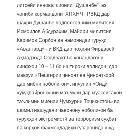
литсейи инноватсионии "Душанбе" аз
ҷониби кормандони ХПХНЧ РВКД дар
шаҳри Душанбе подполковники милитсия
Исмоилов Абдураҳим, Майори милитсия
Каримов Сорбон ва намояндаи гуруҳи
«Авангард» - и ВКД дар ноҳияи Фирдавсӣ
Аҳмадзода Озодбахт бо хонандагони
синфхои 10 – 11 бо иштироки волидон дар
мавзуи «Пешгирии ҷиноят ва Ҷинояткорӣ
дар миёни ноболиғон», инчунин «Оиди
ҳуқуқвайронкунии маъмурӣ дар муассисахои
таълимии миёнаи Ҷумҳурии Тоҷикистон» ва
шомил нашудани ҷавонону ноболиғон ба
гуруҳҳои экстремистӣ ва терроризм суҳбат
ва корҳои фаҳмондадиҳӣ гузаронида шуд. ...