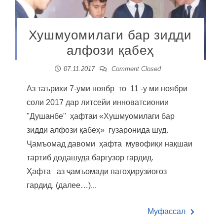
Хушмуомилаги бар зидди
алфози қабеҳ
07.11.2017
Comment Closed
Аз таърихи 7-уми ноябр то 11 -у ми ноябри
соли 2017 дар литсейи инноватсионии
"Душанбе" ҳафтаи «Хушмуомилаги бар
зидди алфози қабеҳ» гузаронида шуд.
Ҷамъомад давоми ҳафта мувофиқи нақшаи
тартиб додашуда баргузор гардид.
Ҳафта аз ҷамъомади пагоҳирӯзӣоғоз
гардид. (далее…)...
Муфассал