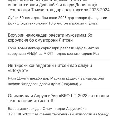
инноватсионии Душанбе”-и назди Донишгоҳи
технологии Тоҷикистон дар соли таҳсили 2023-2024
Субҳи 30-юми декабри соли 2023 дар толори фарҳангии
Донишгоҳи технологии Тоҷикистон маросими ҷоиза
Вохӯрии намояндаи раёсати муқовимат бо
коррупсия бо омӯзгорони Литсей
Рӯзи 9-уми декабр сарнозири раёсати муқовимат бо
коррупсия АНДМ ва МКҶТ подполковники адлия Роз
Иштироки хонандагони Литсей дар озмуни
«Шоҳмот»
Рӯзи 11-уми декабр дар Маркази кӯдакон ва наврасони
ноҳияи Фирдавсӣ даври дуюм (ноҳияви)-и
Олимпиадаи Авруосиёии «ВКОШП-2023» аз фанни
технологияи иттилоотӣ
Барои иштирок дар Олимпиадаи Авруосиёии
"ВКОШП-2023" аз фанни технологияи иттилоотӣ аз Ҷумҳу