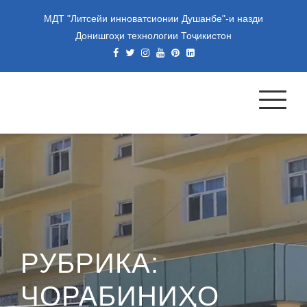
Skip
МДТ "Литсейи инноватсионии Душанбе"-и назди
to
Донишгоҳи технологии Тоҷикистон
content
МУАССИСАИ ДАВЛАТИИ
ТАЪЛИМИИ "ЛИТСЕЙИ
ИННОВАТСИОНИИ
ДУШАНБЕ"-И НАЗДИ
ДОНИШГОҲИ ТЕХНОЛОГИИ
ТОҶИКИСТОН
РУБРИКА:
ЧОРАБИНИҲО