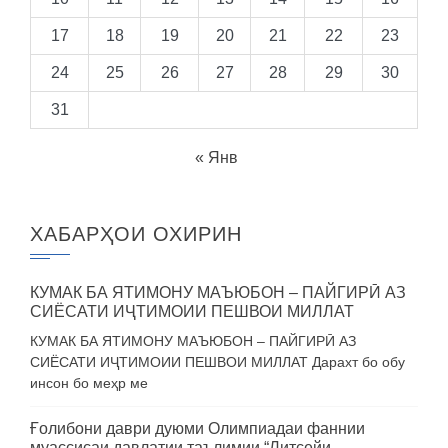
17
18
19
20
21
22
23
24
25
26
27
28
29
30
31
« Янв
ХАБАРҲОИ ОХИРИН
КУМАК БА ЯТИМОНУ МАЪЮБОН – ПАЙГИРӢ АЗ
СИЁСАТИ ИҶТИМОИИ ПЕШВОИ МИЛЛАТ
КУМАК БА ЯТИМОНУ МАЪЮБОН – ПАЙГИРӢ АЗ
СИЁСАТИ ИҶТИМОИИ ПЕШВОИ МИЛЛАТ Дарахт бо обу
инсон бо меҳр ме
Ғолибони даври дуюми Олимпиадаи фаннии
муассисаи давлатии таълимии “Литсейи