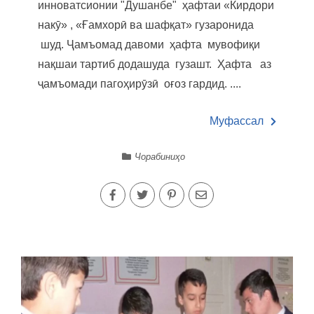
инноватсионии "Душанбе" ҳафтаи «Кирдори
накӯ» , «Ғамхорӣ ва шафқат» гузаронида
шуд. Ҷамъомад давоми ҳафта мувофиқи
нақшаи тартиб додашуда гузашт. Ҳафта аз
ҷамъомади пагоҳирӯзӣ оғоз гардид. ....
Муфассал
Чорабиниҳо