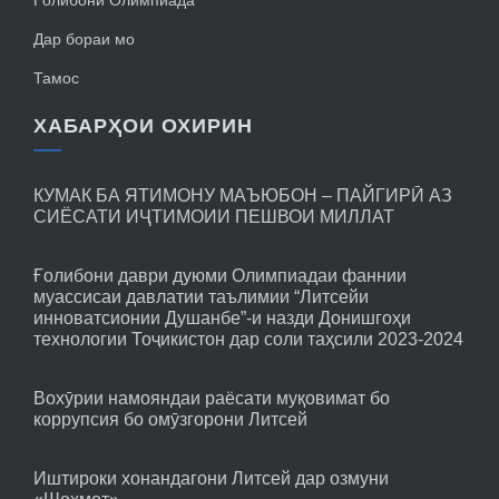
Ғолибони Олимпиада
Дар бораи мо
Тамос
ХАБАРҲОИ ОХИРИН
КУМАК БА ЯТИМОНУ МАЪЮБОН – ПАЙГИРӢ АЗ
СИЁСАТИ ИҶТИМОИИ ПЕШВОИ МИЛЛАТ
Ғолибони даври дуюми Олимпиадаи фаннии
муассисаи давлатии таълимии “Литсейи
инноватсионии Душанбе”-и назди Донишгоҳи
технологии Тоҷикистон дар соли таҳсили 2023-2024
Вохӯрии намояндаи раёсати муқовимат бо
коррупсия бо омӯзгорони Литсей
Иштироки хонандагони Литсей дар озмуни