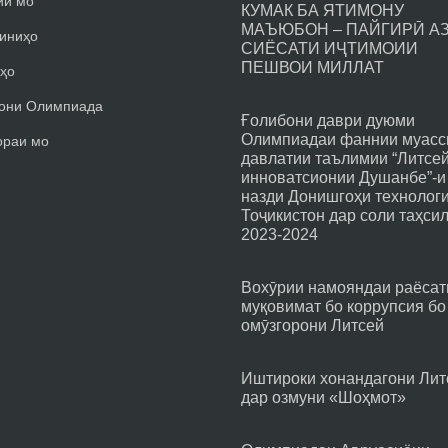
йи мо
КУМАК БА ЯТИМОНУ
МАЪЮБОН – ПАЙГИРӢ А
иниҳо
СИЁСАТИ ИҶТИМОИИ
ПЕШВОИ МИЛЛАТ
ҳо
они Олимпиада
Ғолибони даври дуюми
Олимпиадаи фаннии муасс
ораи мо
давлатии таълимии “Литсе
инноватсионии Душанбе”-и
назди Донишгоҳи технолог
Тоҷикистон дар соли таҳси
2023-2024
Вохӯрии намояндаи раёсат
муқовимат бо коррупсия бо
омӯзгорони Литсей
Иштироки хонандагони Лит
дар озмуни «Шоҳмот»