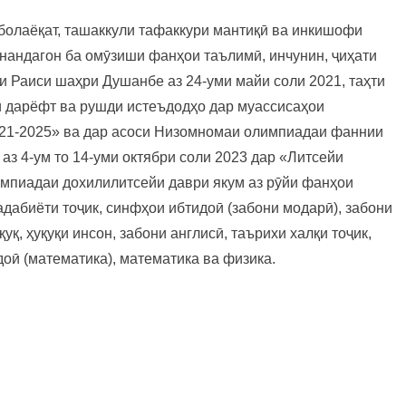
болаёқат, ташаккули тафаккури мантиқӣ ва инкишофи
онандагон ба омӯзиши фанҳои таълимӣ, инчунин, ҷиҳати
и Раиси шаҳри Душанбе аз 24-уми майи соли 2021, таҳти
 дарёфт ва рушди истеъдодҳо дар муассисаҳои
21-2025» ва дар асоси Низомномаи олимпиадаи фаннии
аз 4-ум то 14-уми октябри соли 2023 дар «Литсейи
мпиадаи дохилилитсейи даври якум аз рӯйи фанҳои
адабиёти тоҷик, синфҳои ибтидоӣ (забони модарӣ), забони
қуқ, ҳуқуқи инсон, забони англисӣ, таърихи халқи тоҷик,
доӣ (математика), математика ва физика.