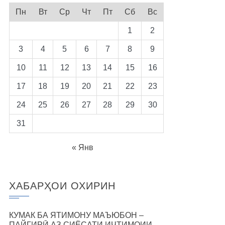
Пн
Вт
Ср
Чт
Пт
Сб
Вс
1
2
3
4
5
6
7
8
9
10
11
12
13
14
15
16
17
18
19
20
21
22
23
24
25
26
27
28
29
30
31
« Янв
ХАБАРҲОИ ОХИРИН
КУМАК БА ЯТИМОНУ МАЪЮБОН –
ПАЙГИРӢ АЗ СИЁСАТИ ИҶТИМОИИ