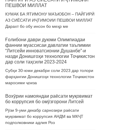
ПЕШВОИ МИЛЛАТ
КУМАК БА ЯТИМОНУ МАЪЮБОН – ПАЙГИРӢ
АЗ СИЁСАТИ ИҶТИМОИИ ПЕШВОИ МИЛЛАТ
Дарахт бо обу инсон бо меҳр ме
Ғолибони даври дуюми Олимпиадаи
фаннии муассисаи давлатии таълимии
“Литсейи инноватсионии Душанбе”-и
назди Донишгоҳи технологии Тоҷикистон
дар соли таҳсили 2023-2024
Субҳи 30-юми декабри соли 2023 дар толори
фарҳангии Донишгоҳи технологии Тоҷикистон
маросими ҷоиза
Вохӯрии намояндаи раёсати муқовимат
бо коррупсия бо омӯзгорони Литсей
Рӯзи 9-уми декабр сарнозири раёсати
муқовимат бо коррупсия АНДМ ва МКҶТ
подполковники адлия Роз