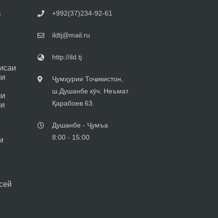
+992(37)234-92-61
З
ildtj@mail.ru
http://ild.tj
исаи
йи
Ҷумҳурии Тоҷикистон,
ш.Душанбе кӯч. Неъмат
ии
Қарабоев 63.
ли
Душанбе - Ҷумъа
8:00 - 15:00
и
сей