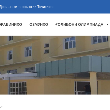
Донишгоҳи технологии Тоҷикистон
ОРАБИНИҲО
ОЗМУНҲО
ҒОЛИБОНИ ОЛИМПИАДА
ТИИ ТАЪЛИМИИ "ЛИТСЕЙИ И
 ТЕХНОЛОГИИ ТОҶИКИСТОН
ed