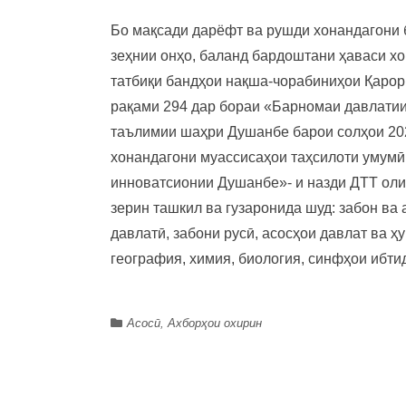
Бо мақсади дарёфт ва рушди хонандагони 
зеҳнии онҳо, баланд бардоштани ҳаваси х
татбиқи бандҳои нақша-чорабиниҳои Қарор
рақами 294 дар бораи «Барномаи давлатии
таълимии шаҳри Душанбе барои солҳои 20
хонандагони муассисаҳои таҳсилоти умумӣ 
инноватсионии Душанбе»- и назди ДТТ оли
зерин ташкил ва гузаронида шуд: забон ва 
давлатӣ, забони русӣ, асосҳои давлат ва ҳу
география, химия, биология, синфҳои ибти
Асосӣ
,
Ахборҳои охирин