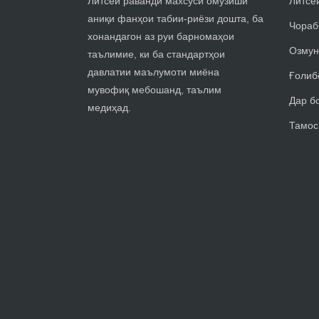
Литсей раванди махсуси омузиши
Литсе
аниқи фанҳои табии-риёзи дошта, ба
Чораб
хонандагон аз руи барномаҳои
Озмун
таълимие, ки ба стандартҳои
давлатии маълумоти миёна
Ғолиб
мувофиқ мебошанд, таълим
Дар б
медиҳад.
Тамос