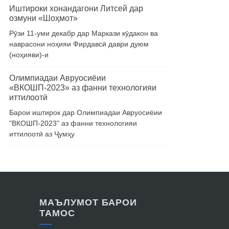
Иштироки хонандагони Литсей дар
озмуни «Шоҳмот»
Рӯзи 11-уми декабр дар Маркази кӯдакон ва
наврасони ноҳияи Фирдавсӣ даври дуюм
(ноҳияви)-и
Олимпиадаи Авруосиёии
«ВКОШП-2023» аз фанни технологияи
иттилоотӣ
Барои иштирок дар Олимпиадаи Авруосиёии
"ВКОШП-2023" аз фанни технологияи
иттилоотӣ аз Ҷумҳу
МАЪЛУМОТ БАРОИ
ТАМОС