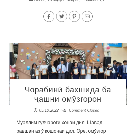
Чорабинӣ бахшида ба
ҷашни омӯзгорон
05.10.2022
Comment Closed
Муаллим гулчароғи хонаи дил, Шавад
равшан аз ӯ кошонаи дил, Оре, омӯзгор