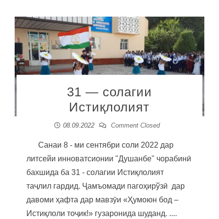
31 — солагии
Истиқлолият
08.09.2022
Comment Closed
Санаи 8 - ми сентябри соли 2022 дар
литсейи инноватсионии "Душанбе" чорабинӣ
бахшида ба 31 - солагии Истиқлолият
таҷлил гардид. Ҷамъомади пагоҳирўзӣ дар
давоми ҳафта дар мавзӯи «Ҳумоюн бод –
Истиқлоли тоҷик!» гузаронида шуданд. ....