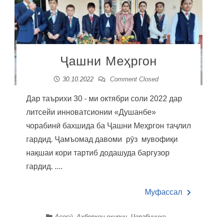
Ҷашни Меҳргон
30.10.2022
Comment Closed
Дар таърихи 30 - ми октябри соли 2022 дар
литсейи инноватсионии «Душанбе»
чорабинӣ бахшида ба Ҷашни Меҳргон таҷлил
гардид. Ҷамъомад давоми рӯз мувофиқи
нақшаи кори тартиб додашуда баргузор
гардид. ....
Муфассал
Асосӣ
,
Ахборҳои охирин
,
Чорабиниҳо