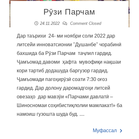
Рӯзи Парчам
24.11.2022
Comment Closed
Дар таърихи 24- ми ноябри соли 2022 дар
литсейи инноватсионии "Душанбе" чорабинӣ
бахшида ба Рӯзи Парчам таҷлил гардид.
Ҷамъомад давоми ҳафта мувофиқи нақшаи
кори тартиб додашуда баргузор гардид.
Ҷамъомади пагоҳирӯзӣ соати 7:30 оғоз
гардид. Дар долону даромадгоҳи литсей
овезаҳо дар мавзӯи «Парчами давлатӣ –
Шиносномаи соҳибистиқлолии мамлакат!» ба
намоиш гузошта шуда буд. ....
Муфассал