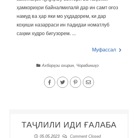
ҳамкориҳои байналмилалӣ дар ин самт оғоз
намуд ва ҳар яки мо уҳдадорем, ки дар
коҳиши назарраси ин падидаи номатлуб
саҳми худро бигузорем. ...
Муфассал
Ахборҳои охирин
,
Чорабиниҳо
ТАҶЛИЛИ ИДИ ҒАЛАБА
05.05.2023
Comment Closed