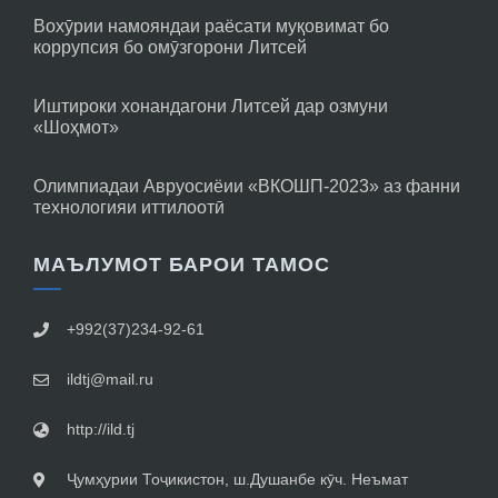
Вохӯрии намояндаи раёсати муқовимат бо
коррупсия бо омӯзгорони Литсей
Иштироки хонандагони Литсей дар озмуни
«Шоҳмот»
Олимпиадаи Авруосиёии «ВКОШП-2023» аз фанни
технологияи иттилоотӣ
МАЪЛУМОТ БАРОИ ТАМОС
+992(37)234-92-61
ildtj@mail.ru
http://ild.tj
Ҷумҳурии Тоҷикистон, ш.Душанбе кӯч. Неъмат