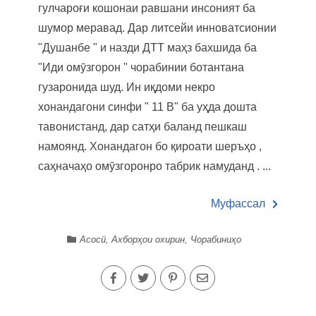
гулчароғи кошонаи равшани инсоният ба
шумор меравад. Дар литсейи инноватсионии
"Душанбе " и назди ДТТ маҳз бахшида ба
"Иди омӯзгорон " чорабинии ботантана
гузаронида шуд. Ин иқдоми некро
хонандагони синфи " 11 В" ба уҳда дошта
тавонистанд, дар сатҳи баланд пешкаш
намоянд. Хонандагон бо қироати шеръҳо ,
саҳначаҳо омӯзгоронро табрик намуданд . ...
Муфассал
Асосӣ
,
Ахборҳои охирин
,
Чорабиниҳо