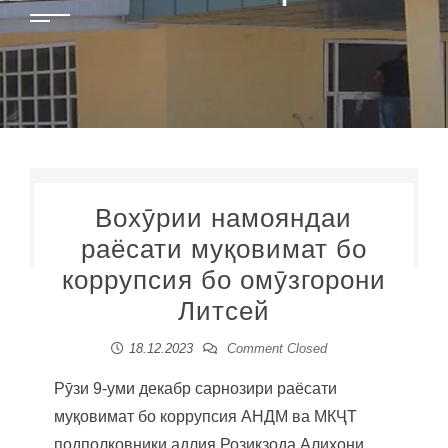
Вохӯрии намояндаи
раёсати муқовимат бо
коррупсия бо омӯзгорони
Литсей
18.12.2023
Comment Closed
Рӯзи 9-уми декабр сарнозири раёсати
муқовимат бо коррупсия АНДМ ва МКҶТ
подполковники адлия Розиқзода Алихони