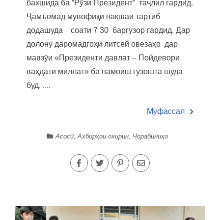
бахшида ба “Рӯзи Президент” таҷлил гардид.
Ҷамъомад мувофиқи нақшаи тартиб
додашуда соати 7 30 баргузор гардид. Дар
долону даромадгоҳи литсей овезаҳо дар
мавзӯи «Президенти давлат – Пойдевори
ваҳдати миллат» ба намоиш гузошта шуда
буд. ....
Муфассал
Асосӣ
,
Ахборҳои охирин
,
Чорабиниҳо