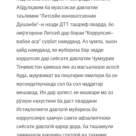
Абдулҳаким ба муассисаи давлатии
таълимии “Литсейи инноватсионии
Душанбе”–и назди ДТТ ташриф оварда, бо
омӯзгорони Литсей дар бораи “Коррупсия–
вабои аср” суҳбат намуданд. Аз ҷумла, эшон
қайд намуданд, ки мубориза бар зидди
коррупсия дар сиёсати давлатии Ҷумҳурии
Тоҷикистон ҳамеша яке аз масъалаҳои асосӣ
буда, муқовимат ва пешгирии омилҳои ба он
мусоидаткунанда сол ба сол ҷиддитар
мешавад. Ин дар ҳолест, ки кишвари мо аз
рӯзҳои нахустини ба даст овардани
Истиқлолияти давлатӣ мубориза бо
коррупсияро ҳамчун самти афзалиятноки
сиёсати давлатӣ қарор дода, ба ташаккули
заминаҳои ҳуқуқиву сохторӣ ва таҳкими