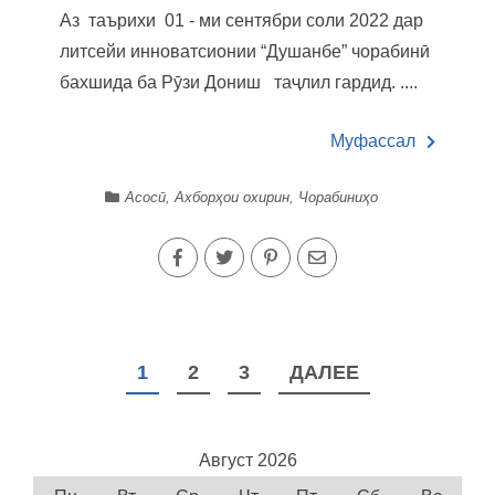
Аз таърихи 01 - ми сентябри соли 2022 дар
литсейи инноватсионии “Душанбе” чорабинӣ
бахшида ба Рӯзи Дониш таҷлил гардид. ....
Муфассал
Асосӣ
,
Ахборҳои охирин
,
Чорабиниҳо
НАВИГАЦИЯ
1
2
3
ДАЛЕЕ
ПО
ЗАПИСЯМ
Август 2026