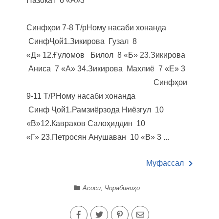
Назокат 6 «А»3
Синфҳои 7-8 Т/рНому насаби хонанда
СинфҶой1.Зикирова Гузал 8
«Д» 12.Ғуломов Билол 8 «Б» 23.Зикирова
Аниса 7 «А» 34.Зикирова Махлиё 7 «Е» 3
Синфҳои
9-11 Т/РНому насаби хонанда
Синф Ҷой1.Рамзиёрзода Ниёзгул 10
«В»12.Кавраков Салоҳиддин 10
«Г» 23.Петросян Анушаван 10 «В» 3 ...
Муфассал
Асосӣ
,
Чорабиниҳо