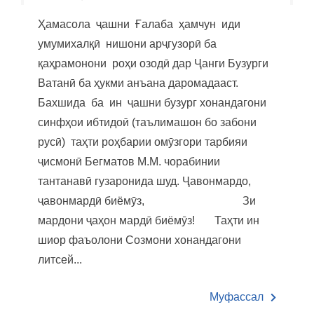
Ҳамасола ҷашни Ғалаба ҳамчун иди
умумихалқӣ нишони арҷгузорӣ ба
қаҳрамонони роҳи озодӣ дар Ҷанги Бузурги
Ватанӣ ба ҳукми анъана даромадааст.
Бахшида ба ин ҷашни бузург хонандагони
синфҳои ибтидоӣ (таълимашон бо забони
русӣ) таҳти роҳбарии омӯзгори тарбияи
ҷисмонӣ Бегматов М.М. чорабинии
тантанавӣ гузаронида шуд. Ҷавонмардо,
ҷавонмардӣ биёмӯз, Зи
мардони ҷаҳон мардӣ биёмӯз! Таҳти ин
шиор фаъолони Созмони хонандагони
литсей...
Муфассал