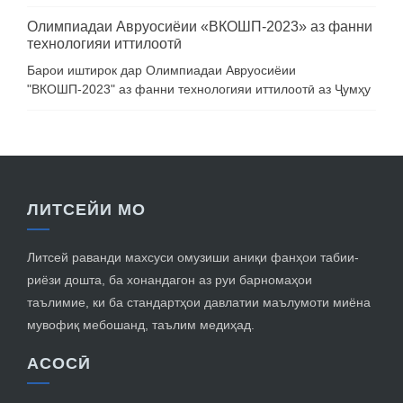
Олимпиадаи Авруосиёии «ВКОШП-2023» аз фанни
технологияи иттилоотӣ
Барои иштирок дар Олимпиадаи Авруосиёии
"ВКОШП-2023" аз фанни технологияи иттилоотӣ аз Ҷумҳу
ЛИТСЕЙИ МО
Литсей раванди махсуси омузиши аниқи фанҳои табии-
риёзи дошта, ба хонандагон аз руи барномаҳои
таълимие, ки ба стандартҳои давлатии маълумоти миёна
мувофиқ мебошанд, таълим медиҳад.
АСОСӢ