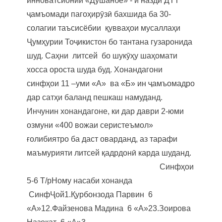
инноватсионии «Душанбе» - и назди ДТТ
ҷамъомади пагоҳирӯзӣ бахшида ба 30-
солагии таъсисёбии қувваҳои мусаллаҳи
Ҷумҳурии Тоҷикистон бо тантана гузаронида
шуд. Саҳни литсей бо шукӯҳу шаҳомати
хосса ороста шуда буд. Хонандагони
синфҳои 11 –уми «А» ва «Б» ин ҷамъомадро
дар сатҳи баланд пешкаш намуданд.
Инчунин хонандагоне, ки дар даври 2-юми
озмуни «400 вожаи серистеъмол»
ғолибиятро ба даст оварданд, аз тарафи
маъмурияти литсей қадрдонӣ карда шуданд.
Синфҳои
5-6 Т/рНому насаби хонанда
СинфҶой1.Қурбонзода Парвин 6
«А»12.Файзенова Мадина 6 «А»23.Зоирова