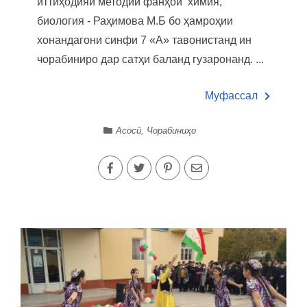
иттиҳодияи методии фанҳои химия,
биология - Раҳимова М.Б бо ҳамроҳии
хонандагони синфи 7 «А» тавонистанд ин
чорабиниро дар сатҳи баланд гузаронанд. ...
Муфассал
Асосӣ
,
Чорабиниҳо