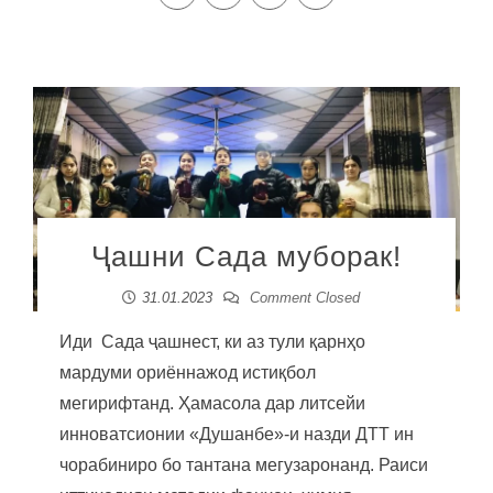
Ҷашни Сада муборак!
31.01.2023
Comment Closed
Иди Сада ҷашнест, ки аз тули қарнҳо
мардуми ориённажод истиқбол
мегирифтанд. Ҳамасола дар литсейи
инноватсионии «Душанбе»-и назди ДТТ ин
чорабиниро бо тантана мегузаронанд. Раиси