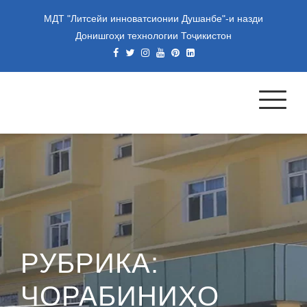
Skip
МДТ "Литсейи инноватсионии Душанбе"-и назди
to
Донишгоҳи технологии Тоҷикистон
content
МУАССИСАИ ДАВЛАТИИ
ТАЪЛИМИИ "ЛИТСЕЙИ
ИННОВАТСИОНИИ
ДУШАНБЕ"-И НАЗДИ
ДОНИШГОҲИ ТЕХНОЛОГИИ
ТОҶИКИСТОН
РУБРИКА:
ЧОРАБИНИҲО