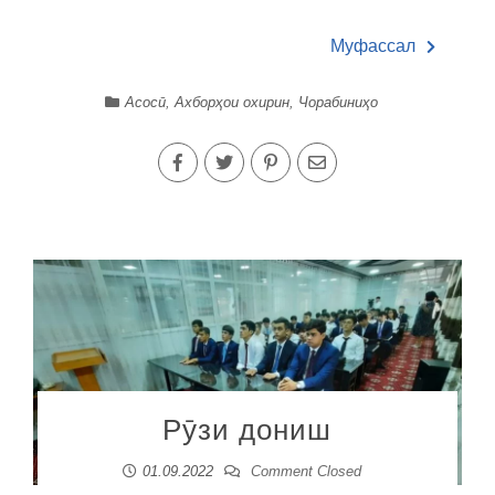
Муфассал
Асосӣ
,
Ахборҳои охирин
,
Чорабиниҳо
Рӯзи дониш
01.09.2022
Comment Closed