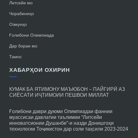
Литсейи мо
Чорабиниҳо
Озмунҳо
Ғолибони Олимпиада
Дар бораи мо
Тамос
ХАБАРҲОИ ОХИРИН
КУМАК БА ЯТИМОНУ МАЪЮБОН – ПАЙГИРӢ АЗ
СИЁСАТИ ИҶТИМОИИ ПЕШВОИ МИЛЛАТ
Ғолибони даври дуюми Олимпиадаи фаннии
муассисаи давлатии таълимии “Литсейи
инноватсионии Душанбе”-и назди Донишгоҳи
технологии Тоҷикистон дар соли таҳсили 2023-2024