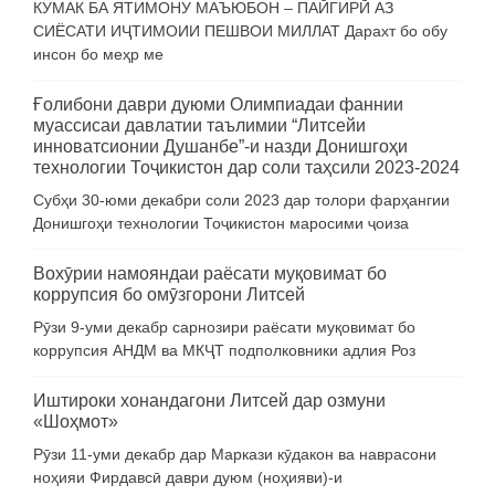
КУМАК БА ЯТИМОНУ МАЪЮБОН – ПАЙГИРӢ АЗ
СИЁСАТИ ИҶТИМОИИ ПЕШВОИ МИЛЛАТ Дарахт бо обу
инсон бо меҳр ме
Ғолибони даври дуюми Олимпиадаи фаннии
муассисаи давлатии таълимии “Литсейи
инноватсионии Душанбе”-и назди Донишгоҳи
технологии Тоҷикистон дар соли таҳсили 2023-2024
Субҳи 30-юми декабри соли 2023 дар толори фарҳангии
Донишгоҳи технологии Тоҷикистон маросими ҷоиза
Вохӯрии намояндаи раёсати муқовимат бо
коррупсия бо омӯзгорони Литсей
Рӯзи 9-уми декабр сарнозири раёсати муқовимат бо
коррупсия АНДМ ва МКҶТ подполковники адлия Роз
Иштироки хонандагони Литсей дар озмуни
«Шоҳмот»
Рӯзи 11-уми декабр дар Маркази кӯдакон ва наврасони
ноҳияи Фирдавсӣ даври дуюм (ноҳияви)-и