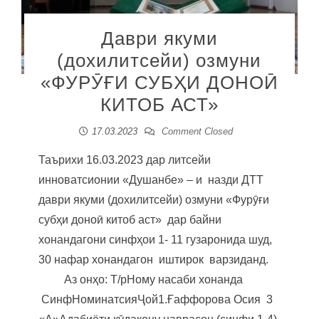
Даври якуми
(дохилитсейи) озмуни
«ФУРӮҒИ СУБҲИ ДОНОӢ
КИТОБ АСТ»
17.03.2023
Comment Closed
Таърихи 16.03.2023 дар литсейи
инноватсионии «Душанбе» – и назди ДТТ
даври якуми (дохилитсейи) озмуни «Фурӯғи
субҳи доноӣ китоб аст» дар байни
хонандагони синфҳои 1- 11 гузаронида шуд,
30 нафар хонандагон иштирок варзиданд.
Аз онҳо: Т/рНому насаби хонанда
СинфНоминатсияҶой1.Ғаффорова Осия 3