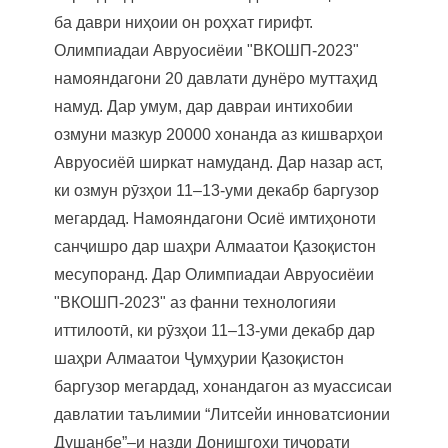
ба даври ниҳоии он роҳхат гирифт.
Олимпиадаи Авруосиёии "ВКОШП-2023"
намояндагони 20 давлати дунёро муттаҳид
намуд. Дар умум, дар давраи интихобии
озмуни мазкур 20000 хонанда аз кишварҳои
Авруосиёӣ ширкат намуданд. Дар назар аст,
ки озмун рӯзҳои 11–13-уми декабр баргузор
мегардад. Намояндагони Осиё имтиҳоноти
санҷишро дар шаҳри Алмаатои Қазоқистон
месупоранд. Дар Олимпиадаи Авруосиёии
"ВКОШП-2023" аз фанни технологияи
иттилоотӣ, ки рӯзҳои 11–13-уми декабр дар
шаҳри Алмаатои Ҷумҳурии Қазоқистон
баргузор мегардад, хонандагон аз муассисаи
давлатии таълимии “Литсейи инноватсионии
Душанбе”–и назди Донишгоҳи тиҷорати