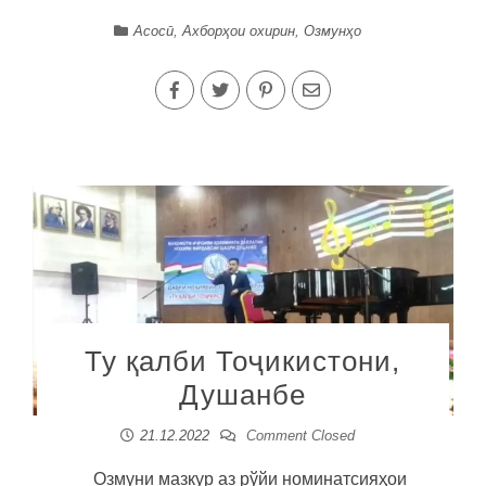
Асосӣ
,
Ахборҳои охирин
,
Озмунҳо
Ту қалби Тоҷикистони,
Душанбе
21.12.2022
Comment Closed
Озмуни мазкур аз рўйи номинатсияҳои