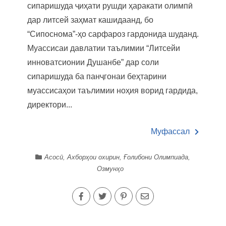
сипаришуда ҷиҳати рушди ҳаракати олимпӣ
дар литсей заҳмат кашидаанд, бо
“Сипоснома”-ҳо сарфароз гардонида шуданд.
Муассисаи давлатии таълимии “Литсейи
инноватсионии Душанбе” дар соли
сипаришуда ба панҷгонаи беҳтарини
муассисаҳои таълимии ноҳия ворид гардида,
директори...
Муфассал
Асосӣ
,
Ахборҳои охирин
,
Ғолибони Олимпиада
,
Озмунҳо