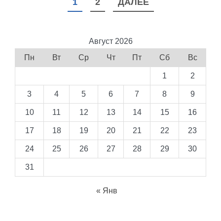
НАВИГАЦИЯ
1
2
ДАЛЕЕ
ПО
ЗАПИСЯМ
Август 2026
Пн
Вт
Ср
Чт
Пт
Сб
Вс
1
2
3
4
5
6
7
8
9
10
11
12
13
14
15
16
17
18
19
20
21
22
23
24
25
26
27
28
29
30
31
« Янв