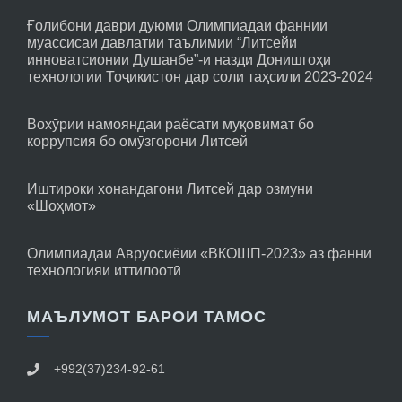
Ғолибони даври дуюми Олимпиадаи фаннии
муассисаи давлатии таълимии “Литсейи
инноватсионии Душанбе”-и назди Донишгоҳи
технологии Тоҷикистон дар соли таҳсили 2023-2024
Вохӯрии намояндаи раёсати муқовимат бо
коррупсия бо омӯзгорони Литсей
Иштироки хонандагони Литсей дар озмуни
«Шоҳмот»
Олимпиадаи Авруосиёии «ВКОШП-2023» аз фанни
технологияи иттилоотӣ
МАЪЛУМОТ БАРОИ ТАМОС
+992(37)234-92-61