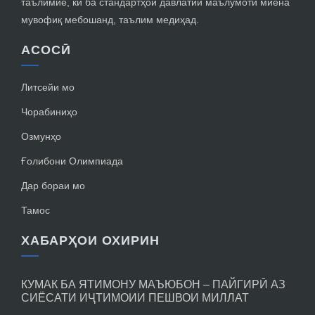
таълимие, ки ба стандартҳои давлатии маълумоти миёна
мувофиқ мебошанд, таълим медиҳад.
АСОСӢ
Литсейи мо
Чорабиниҳо
Озмунҳо
Ғолибони Олимпиада
Дар бораи мо
Тамос
ХАБАРҲОИ ОХИРИН
КУМАК БА ЯТИМОНУ МАЪЮБОН – ПАЙГИРӢ АЗ
СИЁСАТИ ИҶТИМОИИ ПЕШВОИ МИЛЛАТ