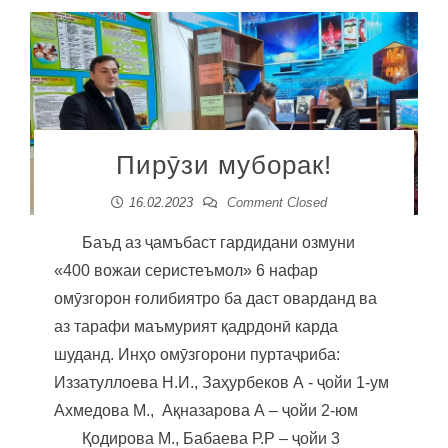
Пирӯзи муборак!
16.02.2023
Comment Closed
Баъд аз ҷамъбаст гардидани озмуни
«400 вожаи серистеъмол» 6 нафар
омӯзгорон ғолибиятро ба даст оварданд ва
аз тарафи маъмурият қадрдонӣ карда
шуданд. Инҳо омӯзгорони пуртаҷриба:
Иззатуллоева Н.И., Заҳурбеков А - ҷойи 1-ум
Ахмедова М., Ақназарова А – ҷойи 2-юм
Қодирова М., Бабаева Р.Р – ҷойи 3