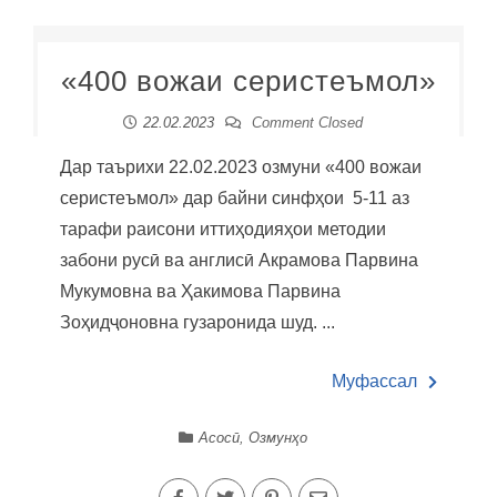
«400 вожаи серистеъмол»
22.02.2023
Comment Closed
Дар таърихи 22.02.2023 озмуни «400 вожаи
серистеъмол» дар байни синфҳои 5-11 аз
тарафи раисони иттиҳодияҳои методии
забони русӣ ва англисӣ Акрамова Парвина
Мукумовна ва Ҳакимова Парвина
Зоҳидҷоновна гузаронида шуд. ...
Муфассал
Асосӣ
,
Озмунҳо