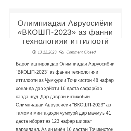
Олимпиадаи Авруосиёии
«ВКОШП-2023» аз фанни
технологияи иттилоотӣ
13.12.2023
Comment Closed
Барои иштирок дар Олимпиадаи Авруосиёии
"ВКОШП-2023" аз фанни технологияи
иттилоотӣ аз Ҷумҳурии Тоҷикистон 48 нафар
хонанда дар ҳайати 16 даста сафарбар
карда шуд. Дар давраи интихобии
Олимпиадаи Авруосиёии "ВКОШП-2023" аз
тамоми минтақаҳои ҷумҳурӣ дар маҷмуъ 41
даста иборат аз 123 нафар ширкат
варзиданд. Аз ин миён 16 дастаи Тоҷикистон