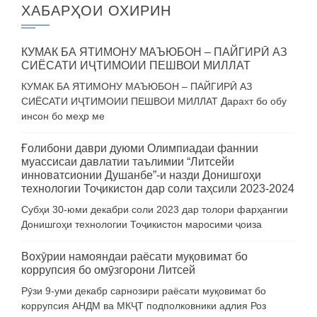
ХАБАРҲОИ ОХИРИН
КУМАК БА ЯТИМОНУ МАЪЮБОН – ПАЙГИРӢ АЗ
СИЁСАТИ ИҶТИМОИИ ПЕШВОИ МИЛЛАТ
КУМАК БА ЯТИМОНУ МАЪЮБОН – ПАЙГИРӢ АЗ
СИЁСАТИ ИҶТИМОИИ ПЕШВОИ МИЛЛАТ Дарахт бо обу
инсон бо меҳр ме
Ғолибони даври дуюми Олимпиадаи фаннии
муассисаи давлатии таълимии “Литсейи
инноватсионии Душанбе”-и назди Донишгоҳи
технологии Тоҷикистон дар соли таҳсили 2023-2024
Субҳи 30-юми декабри соли 2023 дар толори фарҳангии
Донишгоҳи технологии Тоҷикистон маросими ҷоиза
Вохӯрии намояндаи раёсати муқовимат бо
коррупсия бо омӯзгорони Литсей
Рӯзи 9-уми декабр сарнозири раёсати муқовимат бо
коррупсия АНДМ ва МКҶТ подполковники адлия Роз