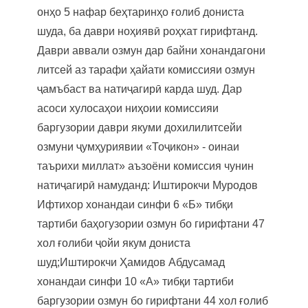
онҳо 5 нафар беҳтаринҳо ғолиб дониста
шуда, ба даври ноҳиявӣ роҳхат гирифтанд.
Даври аввали озмун дар байни хонандагони
литсей аз тарафи ҳайати комиссияи озмун
ҷамъбаст ва натиҷагирӣ карда шуд. Дар
асоси хулосаҳои ниҳоии комиссияи
баргузории даври якуми дохилилитсейи
озмуни ҷумҳуриявии «Тоҷикон» - оинаи
таърихи миллат» аъзоёни комиссия чунин
натиҷагирӣ намуданд: Иштирокчи Муродов
Ифтихор хонандаи синфи 6 «Б» тибқи
тартиби баҳогузории озмун бо гирифтани 47
хол ғолиби ҷойи якум дониста
шуд;Иштирокчи Ҳамидов Абдусамад
хонандаи синфи 10 «А» тибқи тартиби
баргузории озмун бо гирифтани 44 хол ғолиб