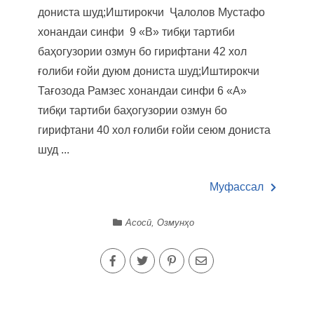
дониста шуд;Иштирокчи Ҷалолов Мустафо
хонандаи синфи 9 «В» тибқи тартиби
баҳогузории озмун бо гирифтани 42 хол
ғолиби ғойи дуюм дониста шуд;Иштирокчи
Тағозода Рамзес хонандаи синфи 6 «А»
тибқи тартиби баҳогузории озмун бо
гирифтани 40 хол ғолиби ғойи сеюм дониста
шуд ...
Муфассал
Асосӣ
,
Озмунҳо