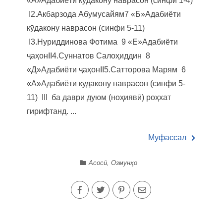
«А»Адабиёти кӯдакону наврасон (синфи 1-4)
I2.Акбарзода Абумусайям7 «Б»Адабиёти
кӯдакону наврасон (синфи 5-11)
I3.Нуриддинова Фотима 9 «Е»Адабиёти
ҷаҳонII4.Суннатов Салоҳиддин 8
«Д»Адабиёти ҷаҳонII5.Сатторова Марям 6
«А»Адабиёти кудакону наврасон (синфи 5-
11) III ба даври дуюм (ноҳиявӣ) роҳхат
гирифтанд. ...
Муфассал
Асосӣ
,
Озмунҳо