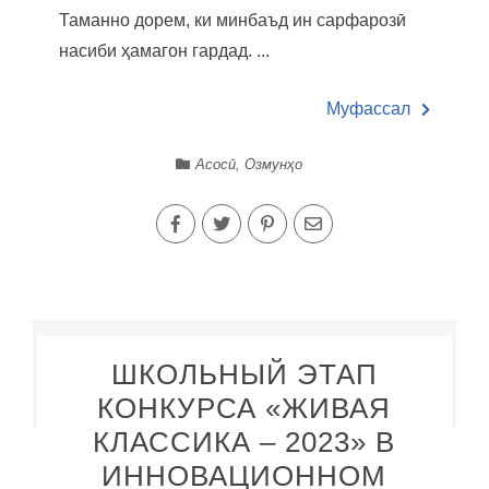
Таманно дорем, ки минбаъд ин сарфарозӣ
насиби ҳамагон гардад. ...
Муфассал
Асосӣ
,
Озмунҳо
ШКОЛЬНЫЙ ЭТАП
КОНКУРСА «ЖИВАЯ
КЛАССИКА – 2023» В
ИННОВАЦИОННОМ