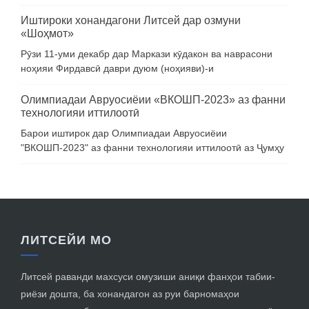
Иштироки хонандагони Литсей дар озмуни
«Шоҳмот»
Рӯзи 11-уми декабр дар Маркази кӯдакон ва наврасони
ноҳияи Фирдавсӣ даври дуюм (ноҳияви)-и
Олимпиадаи Авруосиёии «ВКОШП-2023» аз фанни
технологияи иттилоотӣ
Барои иштирок дар Олимпиадаи Авруосиёии
"ВКОШП-2023" аз фанни технологияи иттилоотӣ аз Ҷумҳу
ЛИТСЕЙИ МО
Литсей раванди махсуси омузиши аниқи фанҳои табии-
риёзи дошта, ба хонандагон аз руи барномаҳои