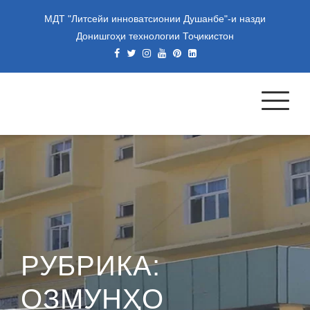
Skip
МДТ "Литсейи инноватсионии Душанбе"-и назди
to
Донишгоҳи технологии Тоҷикистон
content
МУАССИСАИ ДАВЛАТИИ
ТАЪЛИМИИ "ЛИТСЕЙИ
ИННОВАТСИОНИИ
ДУШАНБЕ"-И НАЗДИ
ДОНИШГОҲИ ТЕХНОЛОГИИ
ТОҶИКИСТОН
РУБРИКА:
ОЗМУНҲО