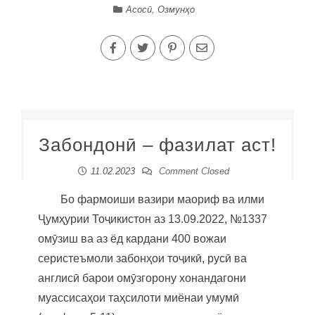
Асосӣ
,
Озмунҳо
Забондонӣ – фазилат аст!
11.02.2023
Comment Closed
Бо фармоиши вазири маориф ва илми
Ҷумҳурии Тоҷикистон аз 13.09.2022, №1337
омӯзиш ва аз ёд кардани 400 вожаи
серистеъмоли забонҳои тоҷикӣ, русӣ ва
англисӣ барои омӯзгорону хонандагони
муассисаҳои таҳсилоти миёнаи умумӣ