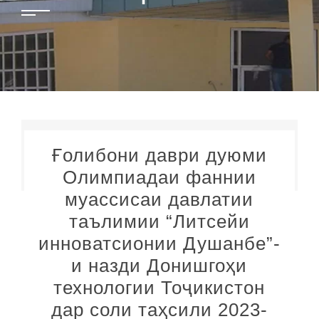
Ғолибони даври дуюми
Олимпиадаи фаннии
муассисаи давлатии
таълимии “Литсейи
инноватсионии Душанбе”-
и назди Донишгоҳи
технологии Тоҷикистон
дар соли таҳсили 2023-