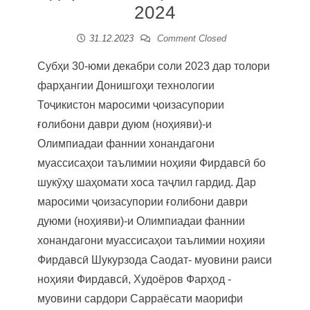
2024
31.12.2023
Comment Closed
Субҳи 30-юми декабри соли 2023 дар толори
фарҳангии Донишгоҳи технологии
Тоҷикистон маросими ҷоизасупории
ғолибони даври дуюм (ноҳияви)-и
Олимпиадаи фаннии хонандагони
муассисаҳои таълимии ноҳияи Фирдавсӣ бо
шукӯҳу шаҳомати хоса таҷлил гардид. Дар
маросими ҷоизасупории ғолибони даври
дуюми (ноҳияви)-и Олимпиадаи фаннии
хонандагони муассисаҳои таълимии ноҳияи
Фирдавсӣ Шукурзода Саодат- муовини раиси
ноҳияи Фирдавсӣ, Худоёров Фарҳод -
муовини сардори Сарраёсати маорифи