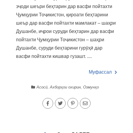
эҷоди шеъри беҳтарин дар васфи пойтахти
Ҷумҳурии Тоҷикистон, қироати беҳтарини
шеър дар васфи пойтахти мамлакат – шаҳри
Душанбе, иҷрои суруди беҳтарин дар васфи
пойтахти Ҷумҳурии Тоҷикистон – шаҳри
Душанбе, суруди беҳтарини гурӯҳӣ дар
васфи пойтахти кишвар гузашт. ....
Муфассал
Асосӣ
,
Ахборҳои охирин
,
Озмунҳо