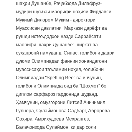
шаҳри Душанбе, Раҷабзода Дилафрӯз-
мудири шуъбаи маорифи ноҳияи Фирдавсӣ,
Муқимӣ Дилором Муқим - директори
Муассисаи давлатии “Маркази дарёфт ва
рушди истеъдодҳои назди Сарраёсати
маорифи шаҳри Душанбе” ширкат ва
суханронӣ намуданд. Сипас, ғолибони даври
дуюми Олимпиадаи фаннии хонандагони
муассисаҳои таълимии ноҳия, ғолибони
Олимпиадаи “Spelling Bee” ва инчунин,
ғолибони Олимпиада оид ба “Шоҳмот” бо
диплом сарфароз гардонида шуданд.
Ҳамчунин, омӯзгорони Литсей Аҷиҷимил
Гулнора, Сулаймонова Садбарг, Абророва
Соҳира, Амрихудоева Меҳрангез,
Балаҷонзода Сулаймон, ки дар соли