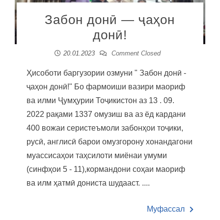
Забон донӣ — ҷаҳон
донӣ!
20.01.2023
Comment Closed
Ҳисоботи баргузории озмуни " Забон донӣ -
ҷаҳон донӣ!" Бо фармоиши вазири маориф
ва илми Ҷумҳурии Тоҷикистон аз 13 . 09.
2022 рақами 1337 омузиш ва аз ёд кардани
400 вожаи серистеъмоли забонҳои тоҷики,
русӣ, англисӣ барои омузгорону хонандагони
муассисаҳои таҳсилоти миёнаи умуми
(синфҳои 5 - 11),кормандони соҳаи маориф
ва илм ҳатмӣ дониста шудааст. ....
Муфассал