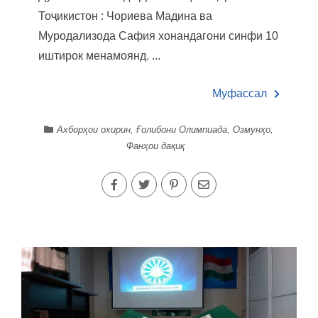
Тоҷикистон : Чориева Мадина ва
Муродализода Сафия хонандагони синфи 10
иштирок менамоянд. ...
Муфассал
Ахборҳои охирин
,
Ғолибони Олимпиада
,
Озмунҳо
,
Фанҳои дақиқ