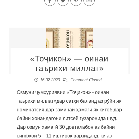
«Тоҷикон» — оинаи
таърихи миллат»
16.02.2023
Comment Closed
Озмуни ҷумҳуриявии «Тоҷикон» - оинаи
таърихи миллат»дар сатҳи баланд аз рӯйи як
номинатсия дар заминаи ҳамагӣ як китоб дар
байни хонандагони литсей гузаронида шуд.
Дар озмун ҳамагӣ 30 довталабон аз байни
синфҳои 5 – 11 иштирок варзиданд, ки аз