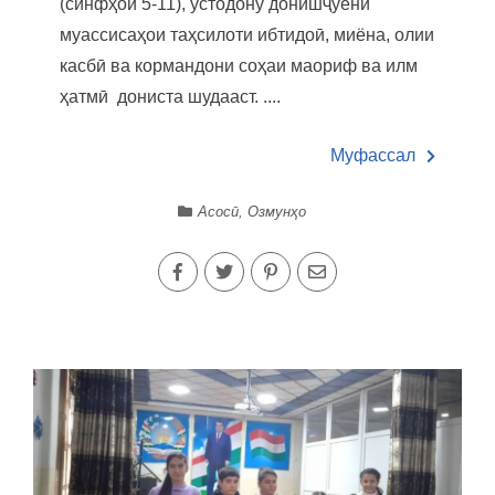
(синфҳои 5-11), устодону донишҷуёни
муассисаҳои таҳсилоти ибтидоӣ, миёна, олии
касбӣ ва кормандони соҳаи маориф ва илм
ҳатмӣ дониста шудааст. ....
Муфассал
Асосӣ
,
Озмунҳо