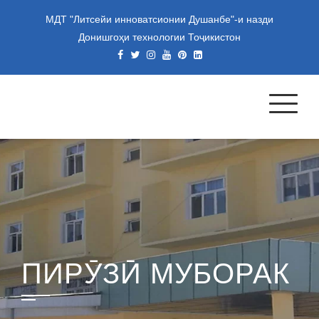
Skip
МДТ "Литсейи инноватсионии Душанбе"-и назди
to
Донишгоҳи технологии Тоҷикистон
content
МУАССИСАИ ДАВЛАТИИ
ТАЪЛИМИИ "ЛИТСЕЙИ
ИННОВАТСИОНИИ
ДУШАНБЕ"-И НАЗДИ
ДОНИШГОҲИ ТЕХНОЛОГИИ
ТОҶИКИСТОН
ПИРӮЗӢ МУБОРАК