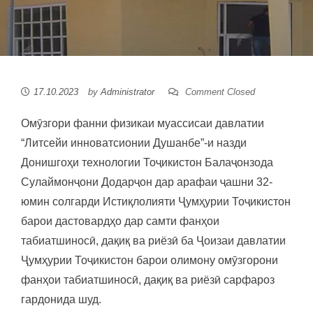
17.10.2023
by
Administrator
Comment Closed
Омӯзгори фанни физикаи муассисаи давлатии
“Литсейи инноватсионии Душанбе”-и назди
Донишгоҳи технологии Тоҷикистон Балаҷонзода
Сулаймонҷони Додарҷон дар арафаи ҷашни 32-
юмин солгарди Истиқлолияти Ҷумҳурии Тоҷикистон
барои дастовардҳо дар самти фанҳои
табиатшиносӣ, дақиқ ва риёзӣ ба Ҷоизаи давлатии
Ҷумҳурии Тоҷикистон барои олимону омӯзгорони
фанҳои табиатшиносӣ, дақиқ ва риёзӣ сарфароз
гардонида шуд.