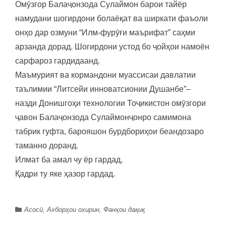
Омӯзгор Балаҷонзода Сулаймон барои тайёр
намудани шогирдони болаёқат ва ширкати фаъоли
онҳо дар озмуни “Илм-фурӯғи маърифат” саҳми
арзанда дорад. Шогирдони устод бо ҷойҳои намоён
сарфароз гардидаанд.
Маъмурият ва кормандони муассисаи давлатии
таълимии “Литсейи инноватсионии Душанбе”–
назди Донишгоҳи технологии Тоҷикистон омӯзгори
ҷавон Балаҷонзода Сулаймонҷонро самимона
табрик гуфта, барояшон бурдбориҳои беандозаро
таманно доранд.
Илмат ба амал чу ёр гардад,
Қадри ту яке ҳазор гардад.
Асосӣ
,
Ахборҳои охирин
,
Фанҳои дақиқ