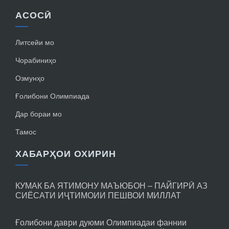
АСОСӢ
Литсейи мо
Чорабиниҳо
Озмунҳо
Ғолибони Олимпиада
Дар бораи мо
Тамос
ХАБАРҲОИ ОХИРИН
КУМАК БА ЯТИМОНУ МАЪЮБОН – ПАЙГИРӢ АЗ
СИЁСАТИ ИҶТИМОИИ ПЕШВОИ МИЛЛАТ
Ғолибони даври дуюми Олимпиадаи фаннии