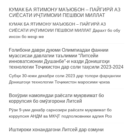
КУМАК БА ЯТИМОНУ МАЪЮБОН – ПАЙГИРӢ АЗ
СИЁСАТИ ИҶТИМОИИ ПЕШВОИ МИЛЛАТ
КУМАК БА ЯТИМОНУ МАЪЮБОН – ПАЙГИРӢ АЗ
СИЁСАТИ ИҶТИМОИИ ПЕШВОИ МИЛЛАТ Дарахт бо обу
инсон бо меҳр ме
Ғолибони даври дуюми Олимпиадаи фаннии
муассисаи давлатии таълимии “Литсейи
инноватсионии Душанбе”-и назди Донишгоҳи
технологии Тоҷикистон дар соли таҳсили 2023-2024
Субҳи 30-юми декабри соли 2023 дар толори фарҳангии
Донишгоҳи технологии Тоҷикистон маросими ҷоиза
Вохӯрии намояндаи раёсати муқовимат бо
коррупсия бо омӯзгорони Литсей
Рӯзи 9-уми декабр сарнозири раёсати муқовимат бо
коррупсия АНДМ ва МКҶТ подполковники адлия Роз
Иштироки хонандагони Литсей дар озмуни