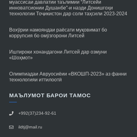
муассисаи давлатии таълимии “Литсейи
инноватсионии Душанбе”-и назди Донишгоҳи
технологии Тоҷикистон дар соли таҳсили 2023-2024
Вохӯрии намояндаи раёсати муқовимат бо
коррупсия бо омӯзгорони Литсей
Иштироки хонандагони Литсей дар озмуни
«Шоҳмот»
Олимпиадаи Авруосиёии «ВКОШП-2023» аз фанни
технологияи иттилоотӣ
МАЪЛУМОТ БАРОИ ТАМОС
+992(37)234-92-61
ildtj@mail.ru