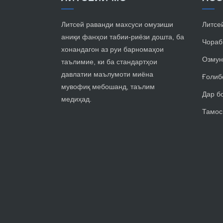
Литсей раванди махсуси омузиши
Литсе
аниқи фанҳои табии-риёзи дошта, ба
Чораб
хонандагон аз руи барномаҳои
Озмун
таълимие, ки ба стандартҳои
давлатии маълумоти миёна
Ғолиб
мувофиқ мебошанд, таълим
Дар б
медиҳад.
Тамос