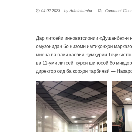
04.02.2023
by
Administrator
Comment Clos
Дар литсейи инноватсионии «Душанбе»-и н
омӯзонидан бо низоми имтиҳонҳои марказ
миёна ва олии касбии Ҷумҳурии Тоҷикистон
ва 11-уми литсей, курси шиносоӣ бо миқдо
директор оид ба корҳои тарбиявӣ — Назаро