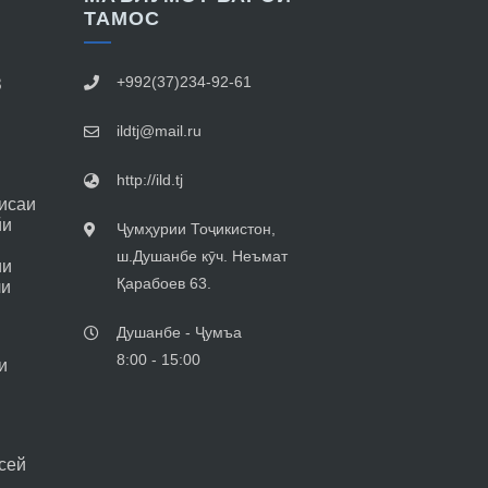
ТАМОС
+992(37)234-92-61
З
ildtj@mail.ru
http://ild.tj
исаи
йи
Ҷумҳурии Тоҷикистон,
ш.Душанбе кӯч. Неъмат
ии
Қарабоев 63.
ли
Душанбе - Ҷумъа
8:00 - 15:00
и
сей