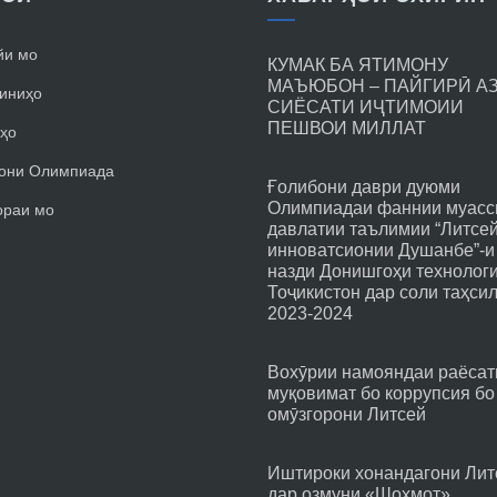
йи мо
КУМАК БА ЯТИМОНУ
МАЪЮБОН – ПАЙГИРӢ А
иниҳо
СИЁСАТИ ИҶТИМОИИ
ПЕШВОИ МИЛЛАТ
ҳо
они Олимпиада
Ғолибони даври дуюми
Олимпиадаи фаннии муасс
ораи мо
давлатии таълимии “Литсе
инноватсионии Душанбе”-и
назди Донишгоҳи технолог
Тоҷикистон дар соли таҳси
2023-2024
Вохӯрии намояндаи раёсат
муқовимат бо коррупсия бо
омӯзгорони Литсей
Иштироки хонандагони Лит
дар озмуни «Шоҳмот»