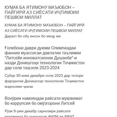
КУМАК БА ЯТИМОНУ МАЪЮБОН –
ПАЙГИРӢ АЗ СИЁСАТИ ИҶТИМОИИ
ПЕШВОИ МИЛЛАТ
КУМАК БА ЯТИМОНУ МАЪЮБОН – ПАЙГИРӢ
АЗ СИЁСАТИ ИҶТИМОИИ ПЕШВОИ МИЛЛАТ
Дарахт бо обу инсон бо меҳр ме
Ғолибони даври дуюми Олимпиадаи
фаннии муассисаи давлатии таълимии
“Литсейи инноватсионии Душанбе”-и
назди Донишгоҳи технологии Тоҷикистон
дар соли таҳсили 2023-2024
Субҳи 30-юми декабри соли 2023 дар толори
фарҳангии Донишгоҳи технологии Тоҷикистон
маросими ҷоиза
Вохӯрии намояндаи раёсати муқовимат
бо коррупсия бо омӯзгорони Литсей
Рӯзи 9-уми декабр сарнозири раёсати
муқовимат бо коррупсия АНДМ ва МКҶТ