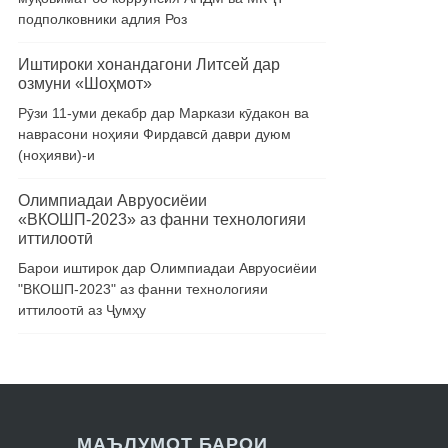
подполковники адлия Роз
Иштироки хонандагони Литсей дар
озмуни «Шоҳмот»
Рӯзи 11-уми декабр дар Маркази кӯдакон ва
наврасони ноҳияи Фирдавсӣ даври дуюм
(ноҳияви)-и
Олимпиадаи Авруосиёии
«ВКОШП-2023» аз фанни технологияи
иттилоотӣ
Барои иштирок дар Олимпиадаи Авруосиёии
"ВКОШП-2023" аз фанни технологияи
иттилоотӣ аз Ҷумҳу
МАЪЛУМОТ БАРОИ