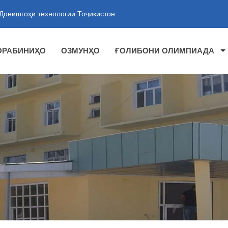
Донишгоҳи технологии Тоҷикистон
ОРАБИНИҲО
ОЗМУНҲО
ҒОЛИБОНИ ОЛИМПИАДА
ТИИ ТАЪЛИМИИ "ЛИТСЕЙИ И
 ТЕХНОЛОГИИ ТОҶИКИСТОН