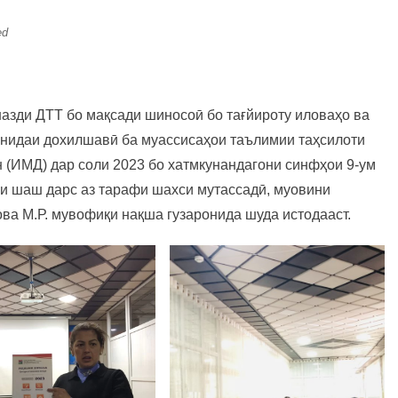
ed
азди ДТТ бо мақсади шиносоӣ бо тағйироту иловаҳо ва
онидаи дохилшавӣ ба муассисаҳои таълимии таҳсилоти
 (ИМД) дар соли 2023 бо хатмкунандагони синфҳои 9-ум
ри шаш дарс аз тарафи шахси мутассадӣ, муовини
ва М.Р. мувофиқи нақша гузаронида шуда истодааст.